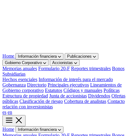
Home
Información financiera
Publicaciones
Gobierno Corporativo
Accionistas
Memorias anuales
Formulario 20-F
Reportes trimestrales
Bonos
Subsidiarias
Hechos esenciales
Información de interés para el mercado
Gobernanza
Directorio
Principales ejecutivos
Lineamientos de
Gobierno corporativo
Estatutos
Códigos y manuales
Políticas
Estructura de propiedad
Junta de accionistas
Dividendos
Ofertas
públicas
Clasificación de riesgo
Cobertura de analistas
Contacto
relación con inversionistas
es
en
Home
Información financiera
Memorias anuales
Formulario 20-F
Reportes trimestrales
Bonos