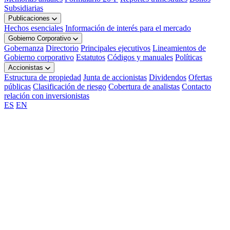
Subsidiarias
Publicaciones
Hechos esenciales
Información de interés para el mercado
Gobierno Corporativo
Gobernanza
Directorio
Principales ejecutivos
Lineamientos de
Gobierno corporativo
Estatutos
Códigos y manuales
Políticas
Accionistas
Estructura de propiedad
Junta de accionistas
Dividendos
Ofertas
públicas
Clasificación de riesgo
Cobertura de analistas
Contacto
relación con inversionistas
ES
EN