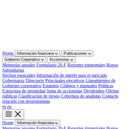
Home
Información financiera
Publicaciones
Gobierno Corporativo
Accionistas
Memorias anuales
Formulario 20-F
Reportes trimestrales
Bonos
Subsidiarias
Hechos esenciales
Información de interés para el mercado
Gobernanza
Directorio
Principales ejecutivos
Lineamientos de
Gobierno corporativo
Estatutos
Códigos y manuales
Políticas
Estructura de propiedad
Junta de accionistas
Dividendos
Ofertas
públicas
Clasificación de riesgo
Cobertura de analistas
Contacto
relación con inversionistas
es
en
Home
Información financiera
Memorias anuales
Formulario 20-F
Reportes trimestrales
Bonos