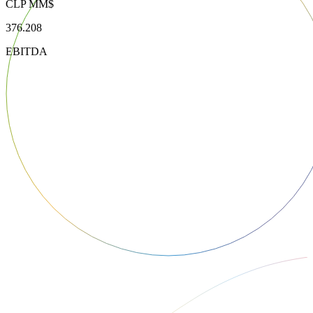
CLP MM$
376.208
EBITDA