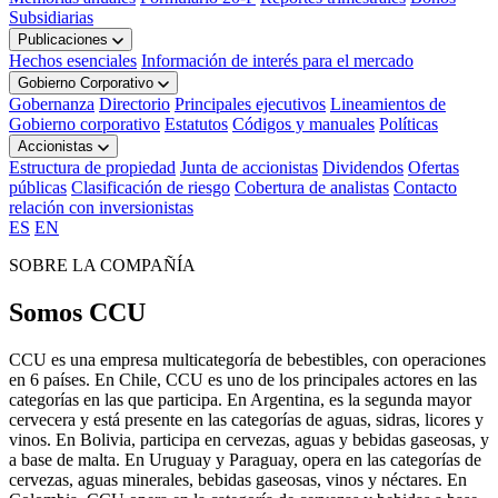
Subsidiarias
Publicaciones
Hechos esenciales
Información de interés para el mercado
Gobierno Corporativo
Gobernanza
Directorio
Principales ejecutivos
Lineamientos de
Gobierno corporativo
Estatutos
Códigos y manuales
Políticas
Accionistas
Estructura de propiedad
Junta de accionistas
Dividendos
Ofertas
públicas
Clasificación de riesgo
Cobertura de analistas
Contacto
relación con inversionistas
ES
EN
SOBRE LA COMPAÑÍA
Somos CCU
CCU es una empresa multicategoría de bebestibles, con operaciones
en 6 países. En Chile, CCU es uno de los principales actores en las
categorías en las que participa. En Argentina, es la segunda mayor
cervecera y está presente en las categorías de aguas, sidras, licores y
vinos. En Bolivia, participa en cervezas, aguas y bebidas gaseosas, y
a base de malta. En Uruguay y Paraguay, opera en las categorías de
cervezas, aguas minerales, bebidas gaseosas, vinos y néctares. En