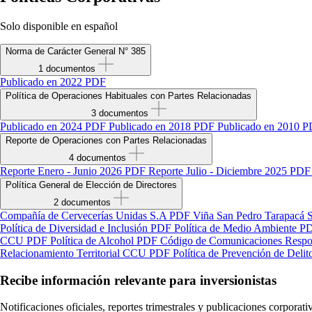
Solo disponible en español
Norma de Carácter General N° 385
1 documentos
Publicado en 2022
PDF
Política de Operaciones Habituales con Partes Relacionadas
3 documentos
Publicado en 2024
PDF
Publicado en 2018
PDF
Publicado en 2010
P
Reporte de Operaciones con Partes Relacionadas
4 documentos
Reporte Enero - Junio 2026
PDF
Reporte Julio - Diciembre 2025
PDF
Política General de Elección de Directores
2 documentos
Compañía de Cervecerías Unidas S.A
PDF
Viña San Pedro Tarapacá 
Política de Diversidad e Inclusión
PDF
Política de Medio Ambiente
P
CCU
PDF
Política de Alcohol
PDF
Código de Comunicaciones Respo
Relacionamiento Territorial CCU
PDF
Política de Prevención de Del
Recibe información relevante para inversionistas
Notificaciones oficiales, reportes trimestrales y publicaciones corporati