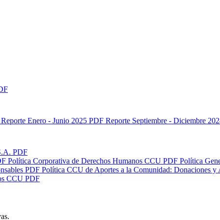
DF
Reporte Enero - Junio 2025
PDF
Reporte Septiembre - Diciembre 20
S.A.
PDF
DF
Política Corporativa de Derechos Humanos CCU
PDF
Política Ge
nsables
PDF
Política CCU de Aportes a la Comunidad: Donaciones y A
itos CCU
PDF
vas.