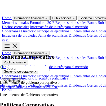
Home
Información financiera
Publicaciones
Gobierno Corporat
Memorias anuales
Formulario 20-F
Reportes trimestrales
Bonos
Subsi
Hechos esenciales
Información de interés para el mercado
Gobernanza
Directorio
Principales ejecutivos
Lineamientos de Gobier
Estructura de propiedad
Junta de accionistas
Dividendos
Ofertas públ
es
en
Home
Información financiera
Gobierno Corporativo
Memorias anuales
Formulario 20-F
Reportes trimestrales
Bonos
Subsi
Publicaciones
Hechos esenciales
Información de interés para el mercado
Gobierno Corporativo
Gobernanza
Directorio
Principales ejecutivos
Lineamientos de Gobier
Gobernanza
Directorio
Ejecutivos principales
Accionistas
Lineamientos de gobierno corporativo
Estructura de propiedad
Junta de accionistas
Dividendos
Ofertas públ
Estatutos
Códigos y manuales
Políticas
ES
EN
Lineamientos de Gobierno corporativo
Políticas Corporativas