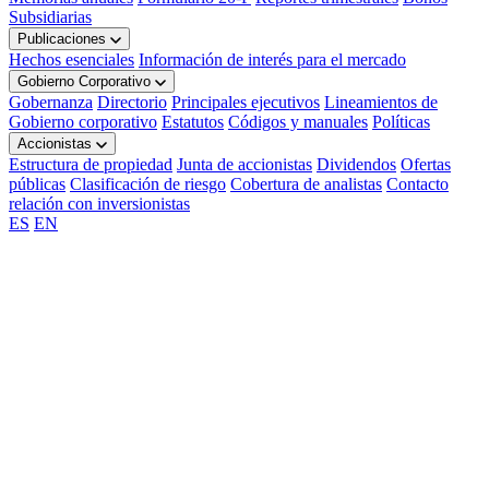
Subsidiarias
Publicaciones
Hechos esenciales
Información de interés para el mercado
Gobierno Corporativo
Gobernanza
Directorio
Principales ejecutivos
Lineamientos de
Gobierno corporativo
Estatutos
Códigos y manuales
Políticas
Accionistas
Estructura de propiedad
Junta de accionistas
Dividendos
Ofertas
públicas
Clasificación de riesgo
Cobertura de analistas
Contacto
relación con inversionistas
ES
EN