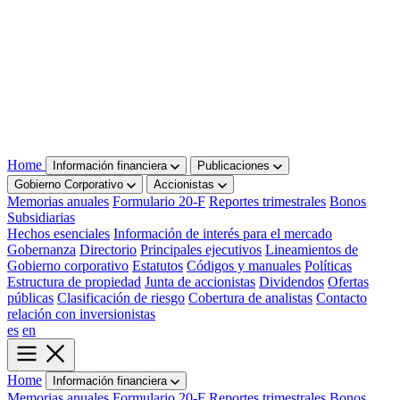
Home
Información financiera
Publicaciones
Gobierno Corporativo
Accionistas
Memorias anuales
Formulario 20-F
Reportes trimestrales
Bonos
Subsidiarias
Hechos esenciales
Información de interés para el mercado
Gobernanza
Directorio
Principales ejecutivos
Lineamientos de
Gobierno corporativo
Estatutos
Códigos y manuales
Políticas
Estructura de propiedad
Junta de accionistas
Dividendos
Ofertas
públicas
Clasificación de riesgo
Cobertura de analistas
Contacto
relación con inversionistas
es
en
Home
Información financiera
Memorias anuales
Formulario 20-F
Reportes trimestrales
Bonos