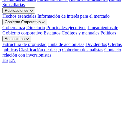
Subsidiarias
Publicaciones
Hechos esenciales
Información de interés para el mercado
Gobierno Corporativo
Gobernanza
Directorio
Principales ejecutivos
Lineamientos de
Gobierno corporativo
Estatutos
Códigos y manuales
Políticas
Accionistas
Estructura de propiedad
Junta de accionistas
Dividendos
Ofertas
públicas
Clasificación de riesgo
Cobertura de analistas
Contacto
relación con inversionistas
ES
EN