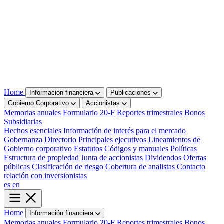
Home
Información financiera
Publicaciones
Gobierno Corporativo
Accionistas
Memorias anuales
Formulario 20-F
Reportes trimestrales
Bonos
Subsidiarias
Hechos esenciales
Información de interés para el mercado
Gobernanza
Directorio
Principales ejecutivos
Lineamientos de
Gobierno corporativo
Estatutos
Códigos y manuales
Políticas
Estructura de propiedad
Junta de accionistas
Dividendos
Ofertas
públicas
Clasificación de riesgo
Cobertura de analistas
Contacto
relación con inversionistas
es
en
Home
Información financiera
Memorias anuales
Formulario 20-F
Reportes trimestrales
Bonos